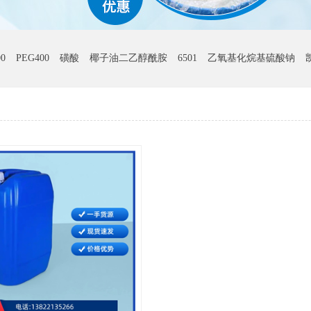
0
PEG400
磺酸
椰子油二乙醇酰胺
6501
乙氧基化烷基硫酸钠
豆蔻酸
棕榈酸
月桂酸