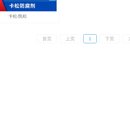
卡松/凯松
首页
上页
1
下页