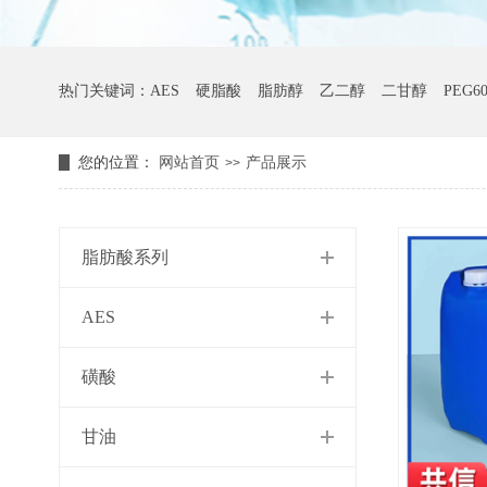
热门关键词：
AES
硬脂酸
脂肪醇
乙二醇
二甘醇
PEG60
您的位置：
网站首页
产品展示
>>
凯松
山梨醇
三乙醇胺
K12
AOS
植物油酸
甘油
肉
脂肪酸系列
AES
磺酸
甘油