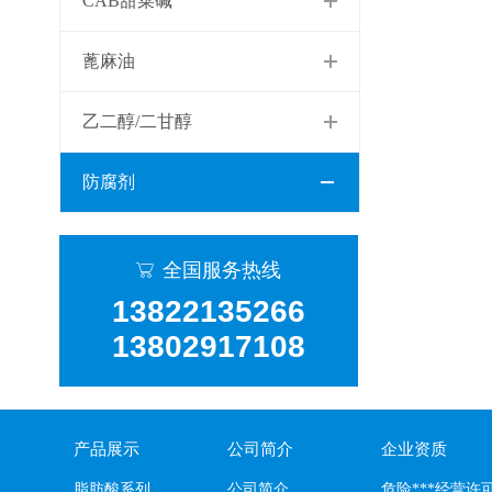
CAB甜菜碱
蓖麻油
乙二醇/二甘醇
防腐剂
全国服务热线

13822135266
13802917108
产品展示
公司简介
企业资质
脂肪酸系列
公司简介
危险***经营许