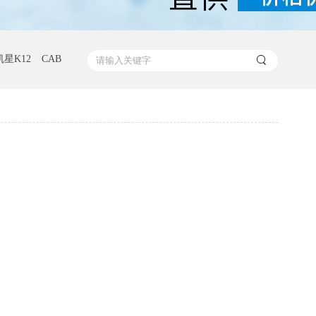
凯星K12
CAB
